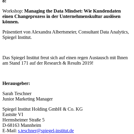
8:
Workshop:
Managing the Data Mindset: Wie Kundendaten
einen Changeprozess in der Unternehmenskultur auslösen
könn
Präsentiert von
Alexandra Albertsmeier, Consultant Data Analytics,
Spiegel Institut.
Das Spiegel Institut freut sich auf einen regen Austausch mit Ihnen
am Stand 171 auf der Research & Results 2019!
Herausgeber:
Sarah Teschner
Junior Marketing Manager
Spiegel Institut Holding GmbH & Co. KG
Eastsite VI
Hermsheimer Straße 5
D-68163 Mannheim
E-Mail:
s.teschner@spiegel-institut.de