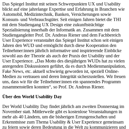
Das Spiegel Institut mit seinen Schwerpunkten UX und Usability
blickt auf eine jahrelange Expertise und Erfahrung in Branchen wie
Automobil, Medizintechnik, Banken, Versicherungen sowie
Konsum- und Verbrauchsgüter. Seit einigen Jahren bietet die THI
mit dem Studiengang UX Design eine zukunftsträchtige
Spezialisierung innerhalb der Informatik an. Zusammen mit dem
Studiengangleiter Prof. Dr. Andreas Riener und dem Fachbereich
User Experience veranstaltet das Spiegel Institut schon seit einigen
Jahren den WUD und ermöglicht durch diese Kooperation den
Teilnehmer:innen jährlich informative und inspirierende Einblicke
sowohl aus der Theorie als auch der Praxis der Usability und der
User Experience.
„Das Motto des diesjährigen WUDs hat zu vielen
anregenden Diskussionen geführt, da es durch Medienmanipulation,
Fake News, etc. aktuell schwierig geworden ist, speziell Online-
Medien zu vertrauen und deren Integrität sicherzustellen. Wir freuen
uns, dass wir für die Teilnehmer:innen ein spannendes Programm
zusammenstellen konnten“, so Prof. Dr. Andreas Riener.
Über den World Usability Day
Der World Usability Day findet jährlich am zweiten Donnerstag im
November statt. Mittlerweile gibt es kostenlose Veranstaltungen in
mehr als 40 Ländern, um die bisherigen Errungenschaften und
Erkenntnisse zum Thema Usability & User Experience gemeinsam
zu feiern sowie deren Bedeutung in die Welt zu kommunizieren und