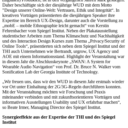
Daher beschäftigte sich der diesjährige WUD mit dem Motto
"Design unserer Online-Welt: Vertrauen, Ethik und Integrität“. In
kreativen Vorträgen präsentierten die diesjährigen Speaker ihre
Expertise im Bereich UX-Design, darunter auch die Vorstellung zu
„mobE – mobile Ethnographie leicht gemacht“ von Kerstin
Fehrenbacher vom Spiegel Institut. Neben der Plakatausstellung
studentischer Arbeiten zum Thema Klimaschutz und Nachhaltigkeit
und des Interaction Design Kurses zum Thema „Privacy/Security of
Online Tools“, präsentierten sich neben dem Spiegel Institut und der
THI auch Unternehmen wie Bertrandt, urgrow, UX Agency und
AOE mit einem Informationsstand. Highlight der Veranstaltung war
in diesem Jahr die Abschlusskeynote „SWAN: A System for
Wearable Audio Navigation“ von Prof. Dr. Bruce N. Walker vom
Sonification Lab der Georgia Institute of Technology.
„Wir freuen uns, dass wir den WUD in diesem Jahr erstmals wieder
vor Ort unter Einhaltung der 2G/3G-Regeln durchführen konnten.
Mit der Veranstaltung möchten wir Forschung und Praxis
miteinander verbinden und mit zukunftsorientieren Vorträgen und
informativen Ausstellungen Usability und UX erfahrbar machen“,
so Beate Irmer, Managing Director des Spiegel Institut.
Synergieeffekte aus der Expertise der THI und des Spiegel
Institut